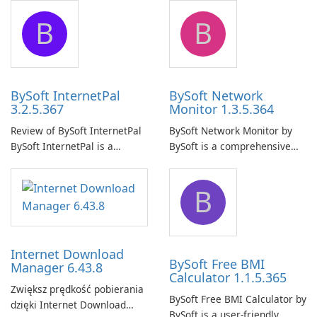
application designed to
application that allows users
B
B
ensure the continuous and
to easily browse and manage
uninterrupted operation of
shared folders on their
your computer system.
network.
BySoft InternetPal
BySoft Network
3.2.5.367
Monitor 1.3.5.364
Review of BySoft InternetPal
BySoft Network Monitor by
BySoft InternetPal is a
BySoft is a comprehensive
comprehensive software
network monitoring software
application designed to
designed to help businesses
B
monitor your internet
effectively manage their
connection and provide real-
network infrastructure.
time insights into its
performance.
Internet Download
BySoft Free BMI
Manager 6.43.8
Calculator 1.1.5.365
Zwiększ prędkość pobierania
BySoft Free BMI Calculator by
dzięki Internet Download
BySoft is a user-friendly