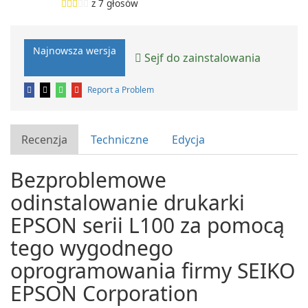
z
7
głosów
Najnowsza wersja
Sejf do zainstalowania
Report a Problem
Recenzja
Techniczne
Edycja
Bezproblemowe
odinstalowanie drukarki
EPSON serii L100 za pomocą
tego wygodnego
oprogramowania firmy SEIKO
EPSON Corporation