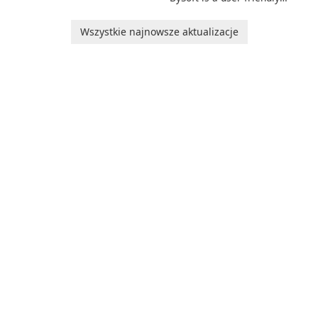
Manager!
software application
designed to help you
Wszystkie najnowsze aktualizacje
calculate your Body Mass
Index quickly and accurately.