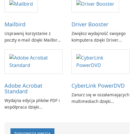
Mailbird
Driver Booster
Usprawnij korzystanie z
Zwiększ wydajność swojego
poczty e-mail dzięki Mailbird
komputera dzięki Driver
by Maryssael.
Booster firmy IObit
Adobe Acrobat
CyberLink PowerDVD
Standard
Zanurz się w oszałamiających
Wydajna edycja plików PDF i
multimediach dzięki
współpraca dzięki
CyberLink PowerDVD
programowi Adobe Acrobat
Standard.
Najnowsza wersja