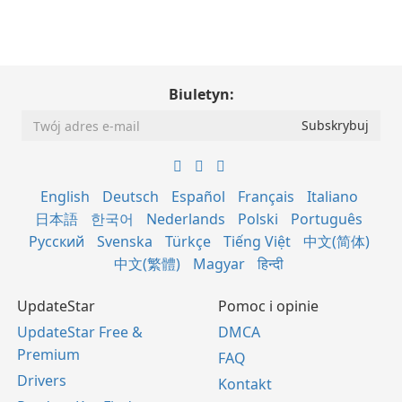
Biuletyn:
English
Deutsch
Español
Français
Italiano
日本語
한국어
Nederlands
Polski
Português
Русский
Svenska
Türkçe
Tiếng Việt
中文(简体)
中文(繁體)
Magyar
हिन्दी
UpdateStar
Pomoc i opinie
UpdateStar Free &
DMCA
Premium
FAQ
Drivers
Kontakt