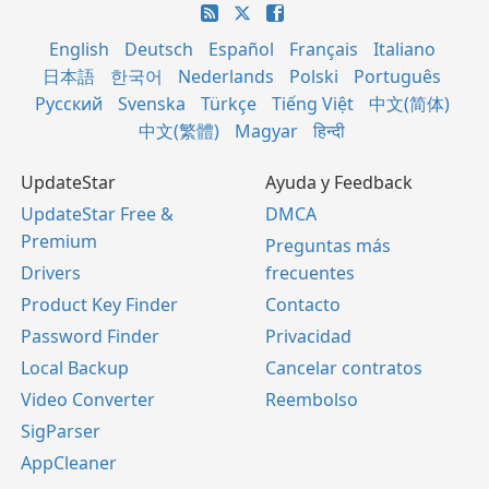
English
Deutsch
Español
Français
Italiano
日本語
한국어
Nederlands
Polski
Português
Русский
Svenska
Türkçe
Tiếng Việt
中文(简体)
中文(繁體)
Magyar
हिन्दी
UpdateStar
Ayuda y Feedback
UpdateStar Free &
DMCA
Premium
Preguntas más
Drivers
frecuentes
Product Key Finder
Contacto
Password Finder
Privacidad
Local Backup
Cancelar contratos
Video Converter
Reembolso
SigParser
AppCleaner