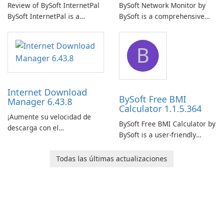
Review of BySoft InternetPal
BySoft Network Monitor by
BySoft InternetPal is a
BySoft is a comprehensive
comprehensive software
network monitoring software
application designed to
designed to help businesses
B
monitor your internet
effectively manage their
connection and provide real-
network infrastructure.
time insights into its
performance.
Internet Download
BySoft Free BMI
Manager 6.43.8
Calculator 1.1.5.364
¡Aumente su velocidad de
BySoft Free BMI Calculator by
descarga con el
BySoft is a user-friendly
Administrador de descargas
software application
de Internet!
designed to help you
Todas las últimas actualizaciones
calculate your Body Mass
Index quickly and accurately.