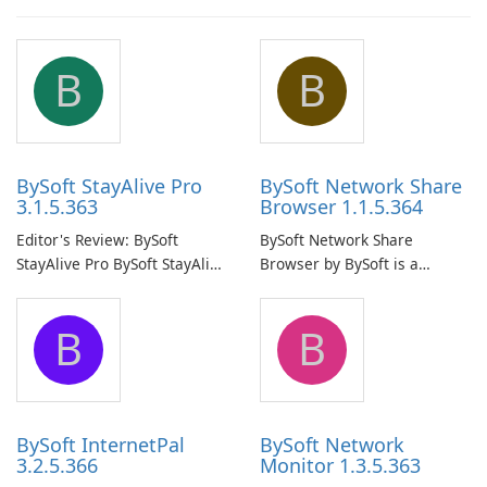
B
B
BySoft StayAlive Pro
BySoft Network Share
3.1.5.363
Browser 1.1.5.364
Editor's Review: BySoft
BySoft Network Share
StayAlive Pro BySoft StayAlive
Browser by BySoft is a
Pro is a reliable software
comprehensive software
application designed to
application that allows users
B
B
ensure the continuous and
to easily browse and manage
uninterrupted operation of
shared folders on their
your computer system.
network.
BySoft InternetPal
BySoft Network
3.2.5.366
Monitor 1.3.5.363